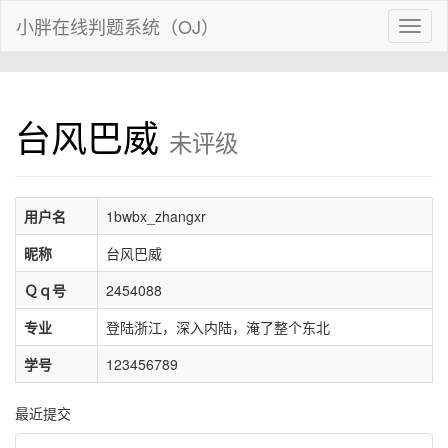
小胖在线判题系统（OJ）
Toggl
naviga
台风巴威
未评级
用户名
1bwbx_zhangxr
昵称
台风巴威
Ｑｑ号
2454088
专业
登陆浙江，深入内陆，淹了整个东北
学号
123456789
最近提交