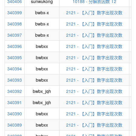
340406
sunwukong
10188 - 分解质因数 T2
运
340399
bwbx-x
2121 - 【入门】数字出现次数
340398
bwbx-x
2121 - 【入门】数字出现次数
编
340397
bwbx-x
2121 - 【入门】数字出现次数
编
340396
bwbxx
2121 - 【入门】数字出现次数
340395
bwbxx
2121 - 【入门】数字出现次数
340394
bwbxx
2121 - 【入门】数字出现次数
340393
bwbxx
2121 - 【入门】数字出现次数
编
340392
bwbx_jqh
2121 - 【入门】数字出现次数
340391
bwbx_jqh
2121 - 【入门】数字出现次数
解
340390
bwbxx
2121 - 【入门】数字出现次数
编
340389
bwbxx
2121 - 【入门】数字出现次数
编