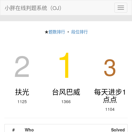
小胖在线判题系统（OJ）
Toggl
naviga
★
题数排行
•
段位排行
1
2
3
扶光
台风巴威
每天进步1
点点
1125
1366
1104
#
Who
Solved