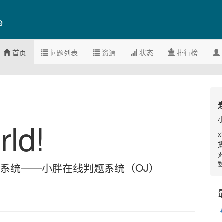
e
首页
问题列表
资源
状态
排行榜
rld!
判题系统——小胖在线判题系统（OJ）