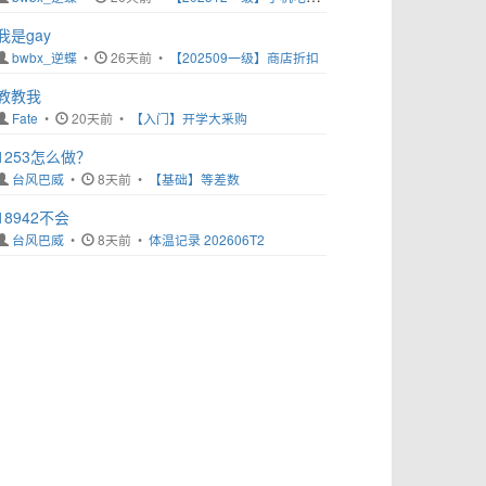
我是gay
bwbx_逆蝶
•
26天前 •
【202509一级】商店折扣
教教我
Fate
•
20天前 •
【入门】开学大釆购
1253怎么做？
台风巴威
•
8天前 •
【基础】等差数
18942不会
台风巴威
•
8天前 •
体温记录 202606T2