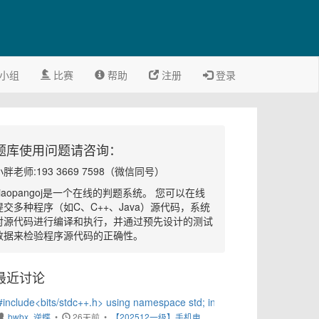
小组
比赛
帮助
注册
登录
题库使用问题请咨询：
小胖老师:193 3669 7598（微信同号）
xiaopangoj是一个在线的判题系统。 您可以在线
提交多种程序（如C、C++、Java）源代码，系统
对源代码进行编译和执行，并通过预先设计的测试
数据来检验程序源代码的正确性。
最近讨论
#include<bits/stdc++.h> using namespace std; int main(){ return 0; }
bwbx_逆蝶
•
26天前 •
【202512一级】手机电量显示