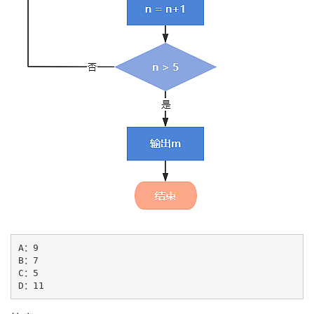
A：9

B：7

C：5
