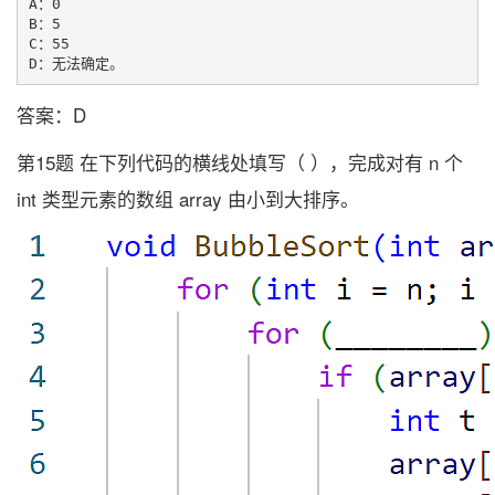
A：0

B：5

C：55

答案：D
第15题 在下列代码的横线处填写（ ），完成对有 n 个
int 类型元素的数组 array 由小到大排序。