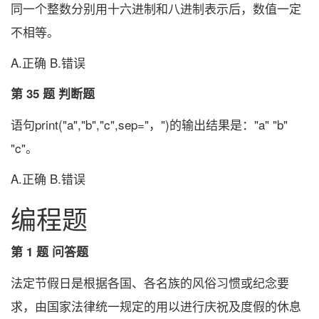
同一个整数分别用十六进制和八进制表示后，数值一定
不相等。
A.正确 B.错误
第 35 题 判断题
语句print("a","b","c",sep="，")的输出结果是："a" "b"
"c"。
A.正确 B.错误
编程题
第 1 题 问答题
法定节假日是根据各国、各名族的风俗习惯或纪念要
求，由国家法律统一规定的用以进行庆祝及度假的休息