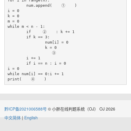
for i in range(n):

	num.append(    ①    )

i = 0

k = 0

m = 0

while m < n - 1:

	if     ②    : k += 1

	if k == 3:

		num[i] = 0

		k = 0

		   ③    

	i += 1

	if i == n : i = 0

i = 0

while num[i] == 0:i += 1

黔ICP备2021006588号
© 小胖在线判题系统（OJ） OJ 2026
中文简体
|
English