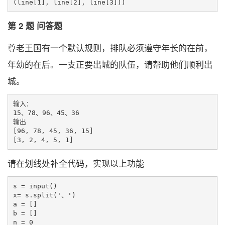
第 2 题 问答题
尊老王国有一个默认规则，排队必须遵守年长的在前，
年幼的在后。一支正要出城的队伍，请帮助他们顺利出
城。
输入：

15、78、96、45、36

输出

[96, 78, 45, 36, 15]

请在划线处补全代码，实现以上功能
s = input()

x= s.split('、')

a = []

b = []

n = 0
