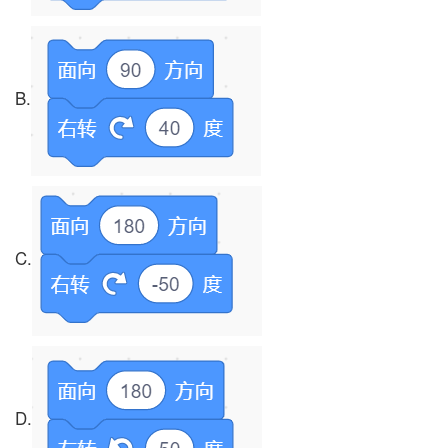
B.
C.
D.