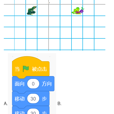
A.
B.