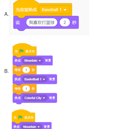
A.
B.