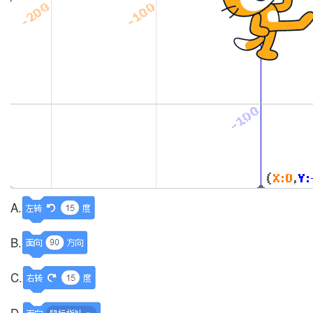
A.
B.
C.
D.