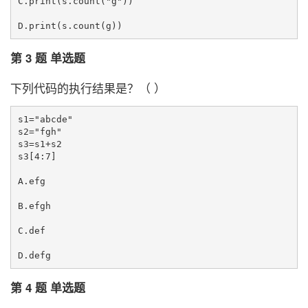
C.print(s.count("g"))

第 3 题 单选题
下列代码的执行结果是？（ ）
s1="abcde"

s2="fgh"

s3=s1+s2

s3[4:7]

A.efg

B.efgh

C.def

第 4 题 单选题