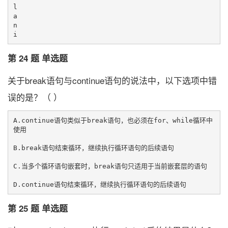
l

a

n

第 24 题 单选题
关于break语句与continue语句的说法中，以下选项中错
误的是？（ ）
A.continue语句类似于break语句，也必须在for、while循环中
使用

B.break语句结束循环，继续执行循环语句的后续语句

C.当多个循环语句嵌套时，break语句只适用于当前嵌套层的语句

第 25 题 单选题