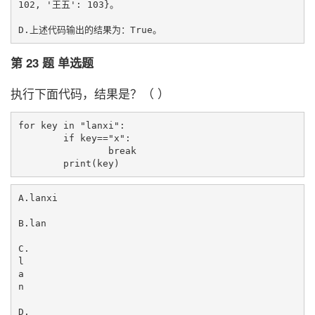
102, '王五': 103}。

第 23 题 单选题
执行下面代码，结果是？（ ）
for key in "lanxi":

	if key=="x":

		break

A.lanxi

B.lan

C.

l

a

n

D.
