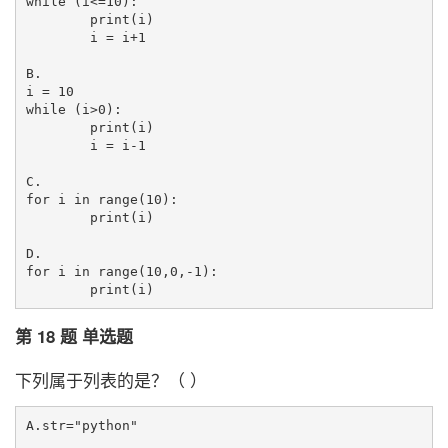
while (i<=10):

	print(i)

	i = i+1

B.

i = 10

while (i>0):

	print(i)

	i = i-1

C.

for i in range(10):

	print(i)

D.

for i in range(10,0,-1):

第 18 题 单选题
下列属于列表的是？（ ）
A.str="python"
