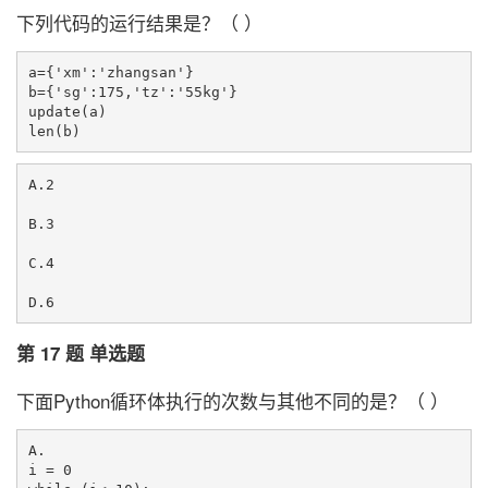
下列代码的运行结果是？（ ）
a={'xm':'zhangsan'} 

b={'sg':175,'tz':'55kg'} 

update(a)

A.2

B.3

C.4

第 17 题 单选题
下面Python循环体执行的次数与其他不同的是？（ ）
A.

i = 0
