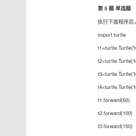
第 5 题 单选题
执行下面程序后
import turtle
t1=turtle.Turtle('t
t2=turtle.Turtle('t
t3=turtle.Turtle('t
t4=turtle.Turtle('t
t1.forward(50)
t2.forward(100)
t3.forward(150)