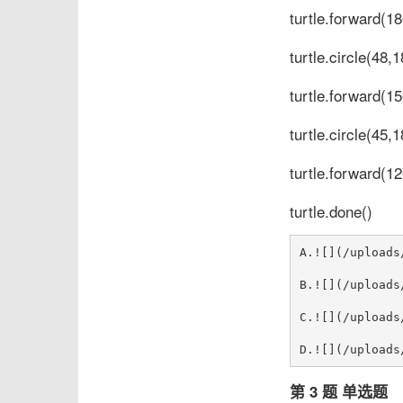
turtle.forward(18
turtle.circle(48,1
turtle.forward(15
turtle.circle(45,1
turtle.forward(12
turtle.done()
A.![](/uploads
B.![](/uploads
C.![](/uploads
第 3 题 单选题