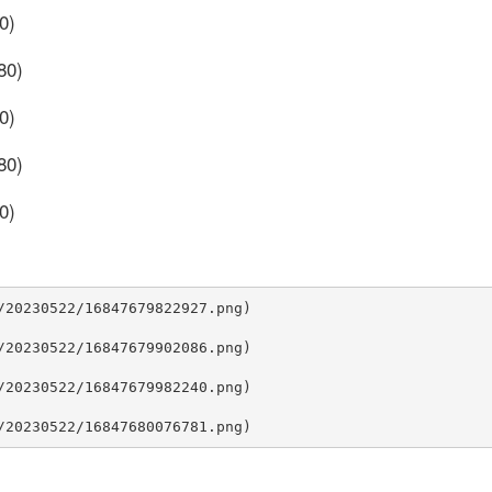
0)
80)
0)
80)
0)
/20230522/16847679822927.png)

/20230522/16847679902086.png)

/20230522/16847679982240.png)
