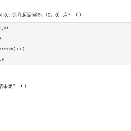
可以让海龟回到坐标（0，0）点？（ ）
,0)



ition(0,0)

结果是？（ ）