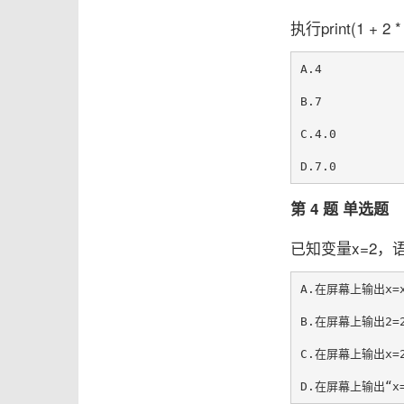
执行print(1 + 2
A.4

B.7

C.4.0

第 4 题 单选题
已知变量x=2，语句
A.在屏幕上输出x=x
B.在屏幕上输出2=2
C.在屏幕上输出x=2