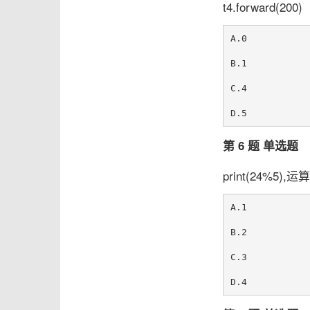
t4.forward(200)
A.0

B.1

C.4

第 6 题 单选题
print(24%5)
A.1

B.2

C.3
