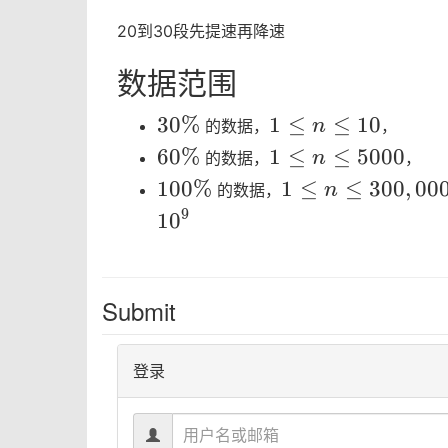
20到30段先提速再降速
数据范围
30\%
1\leq
3
0
%
1
≤
≤
1
0
n
的数据，
，
n\leq
60\%
1\leq
6
0
%
1
≤
≤
5
0
0
0
n
的数据，
，
10
n\leq
100\%
1\leq
1
0
0
%
1
≤
≤
3
0
0
,
0
0
n
的数据，
5000
n\leq
9
1
0
300,000
Submit
登录