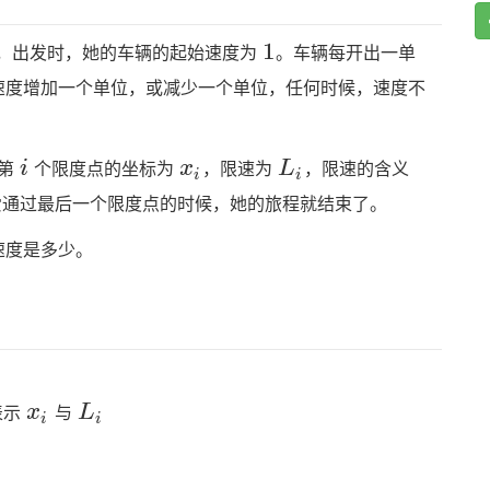
1
1
，出发时，她的车辆的起始速度为
。车辆每开出一单
速度增加一个单位，或减少一个单位，任何时候，速度不
i
x_i
L_i
i
x
L
中第
个限度点的坐标为
，限速为
，限速的含义
i
i
爱通过最后一个限度点的时候，她的旅程就结束了。
速度是多少。
x_i
L_i
x
L
表示
与
i
i