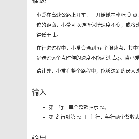
0
0
小爱在高速公路上开车，一开始她在坐标
点
位的距离，小爱可以选择保持速度不变，或将
1
1
得低于
。
n
n
在行进过程中，小爱会遇到
个限速点，其
L_i
L
是通过这个点时候的速度不能超过
。当小
i
请计算，小爱在整个路程中，能够达到的最大
输入
n
n
第一行：单个整数表示
。
2
n+1
2
+
1
n
第
行到第
行，每行两个整数
输出